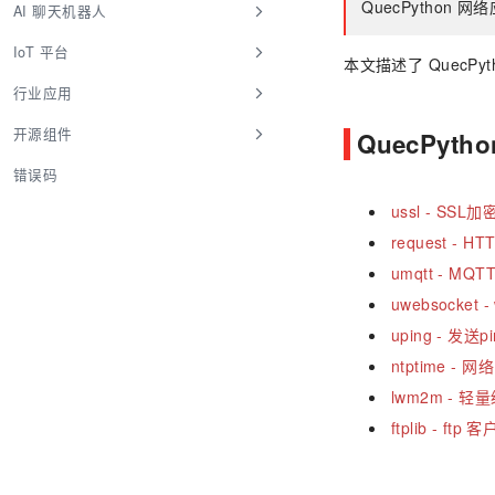
QuecPython
AI 聊天机器人
IoT 平台
本文描述了 QuecPy
行业应用
开源组件
QuecPyt
错误码
ussl - SSL
request - 
umqtt - MQ
uwebsocket 
uping - 发送p
ntptime -
lwm2m - 轻
ftplib - ftp 