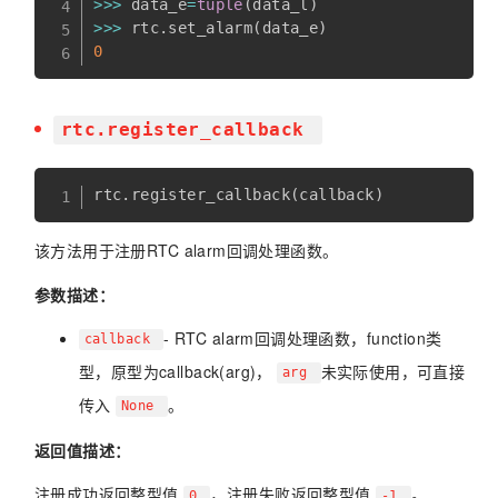
>>
>
 data_e
=
tuple
(
data_l
)
>>
>
 rtc
.
set_alarm
(
data_e
)
0
rtc.register_callback
rtc
.
register_callback
(
callback
)
该方法用于注册RTC alarm回调处理函数。
参数描述：
- RTC alarm回调处理函数，function类
callback
型，原型为callback(arg)，
未实际使用，可直接
arg
传入
。
None
返回值描述：
注册成功返回整型值
，注册失败返回整型值
。
0
-1