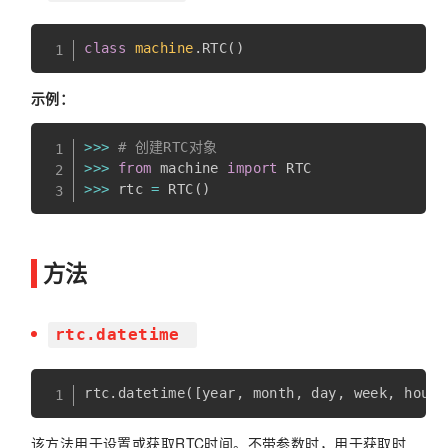
class
machine
.
RTC
(
)
示例：
>>
>
# 创建RTC对象
>>
>
from
 machine 
import
>>
>
 rtc 
=
 RTC
(
)
方法
rtc.datetime
rtc
.
datetime
(
[
year
,
 month
,
 day
,
 week
,
 hour
,
该方法用于设置或获取RTC时间。不带参数时，用于获取时