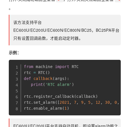
。
该方法支持平台
EC600U/EC200U/EC600N/EC800N/BC25，BC25PA平台
只有设置回调函数，才能启动定时器。
示例：
from
 machine 
import
 RTC

rtc 
=
 RTC
(
)
def
callback
(
args
)
:
print
(
'RTC alarm'
)
rtc
.
register_callback
(
callback
)
rtc
.
set_alarm
(
[
2021
,
7
,
9
,
5
,
12
,
30
,
0
,
0
]
rtc
.
enable_alarm
(
1
)
EC600U/EC200U平台支持自动开机，即设置alarm功能之