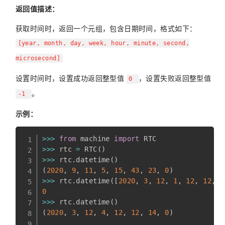
返回值描述：
获取时间时，返回一个元组，包含日期时间，格式如下：
[year, month, day, week, hour, minute, second,
microsecond]
设置时间时，设置成功返回整型值
，设置失败返回整型值
0
。
-1
示例：
>>
>
from
 machine 
import
>>
>
 rtc 
=
 RTC
(
)
>>
>
 rtc
.
datetime
(
)
(
2020
,
9
,
11
,
5
,
15
,
43
,
23
,
0
)
>>
>
 rtc
.
datetime
(
[
2020
,
3
,
12
,
1
,
12
,
12
,
1
0
>>
>
 rtc
.
datetime
(
)
(
2020
,
3
,
12
,
4
,
12
,
12
,
14
,
0
)