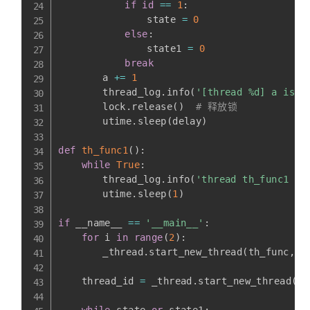
if
id
==
1
:
    			state 
=
0
else
:
    			state1 
=
0
break
    	a 
+=
1
    	thread_log
.
info
(
'[thread %d] a is %
    	lock
.
release
(
)
# 释放锁
    	utime
.
sleep
(
delay
)
def
th_func1
(
)
:
while
True
:
    	thread_log
.
info
(
'thread th_func1 is
    	utime
.
sleep
(
1
)
if
 __name__ 
==
'__main__'
:
for
 i 
in
range
(
2
)
:
    	_thread
.
start_new_thread
(
th_func
,
(
    thread_id 
=
 _thread
.
start_new_thread
(
th