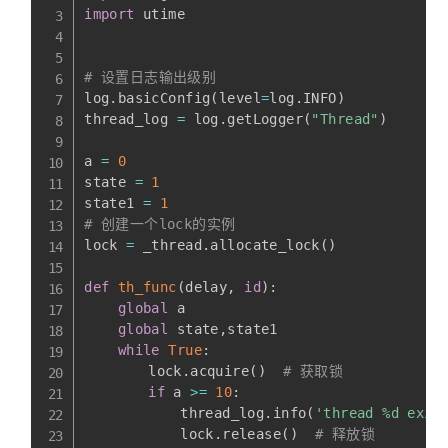
import
 utime

# 设置日志输出级别
log
.
basicConfig
(
level
=
log
.
INFO
)
thread_log 
=
 log
.
getLogger
(
"Thread"
)
a 
=
0
state 
=
1
state1 
=
1
# 创建一个lock的实例
lock 
=
 _thread
.
allocate_lock
(
)
def
th_func
(
delay
,
id
)
:
global
 a

global
 state
,
state1

while
True
:
    	lock
.
acquire
(
)
# 获取锁
if
 a 
>=
10
:
    		thread_log
.
info
(
'thread %d exit
    		lock
.
release
(
)
# 释放锁