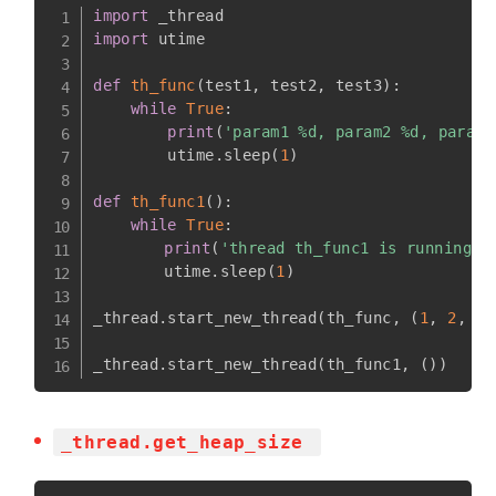
import
import
 utime

def
th_func
(
test1
,
 test2
,
 test3
)
:
while
True
:
print
(
'param1 %d, param2 %d, param3
        utime
.
sleep
(
1
)
def
th_func1
(
)
:
while
True
:
print
(
'thread th_func1 is running'
)
    	utime
.
sleep
(
1
)
_thread
.
start_new_thread
(
th_func
,
(
1
,
2
,
3
)
_thread
.
start_new_thread
(
th_func1
,
(
)
)
#
_thread.get_heap_size