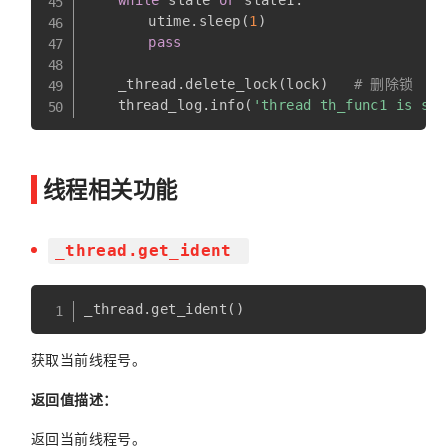
while
 state 
or
 state1
:
    	utime
.
sleep
(
1
)
pass
    _thread
.
delete_lock
(
lock
)
# 删除锁
    thread_log
.
info
(
'thread th_func1 is sto
线程相关功能
_thread.get_ident
_thread
.
get_ident
(
)
获取当前线程号。
返回值描述：
返回当前线程号。