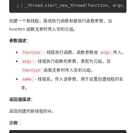
_thread
.
start_new_thread
(
function
,
 args
,
 na
创建一个新线程。接收执行函数和被执行函数参数，当
function 函数无参时传入空的元组。
参数描述：
- 线程执行函数。函数参数由
传入。
function
args
- 线程执行函数的参数，类型为元组。当
args
函数无参时传入空的元组。
function
- 线程名。传入该参数，用于设置创建线程的名
name
字。
返回值描述：
返回创建的新线程的id。
示例
：