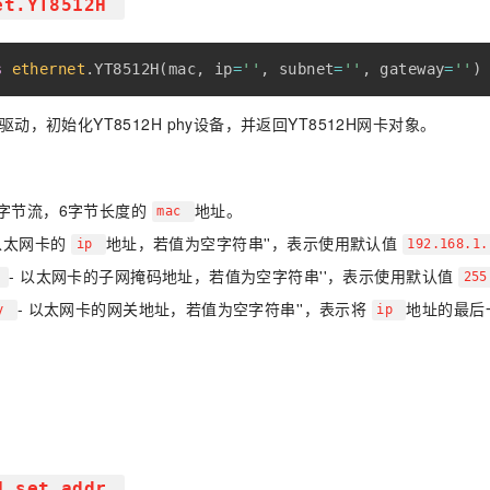
et.YT8512H
s
ethernet
.
YT8512H
(
mac
,
 ip
=
''
,
 subnet
=
''
,
 gateway
=
''
)
H驱动，初始化YT8512H phy设备，并返回YT8512H网卡对象。
 字节流，6字节长度的
地址。
mac
 以太网卡的
地址，若值为空字符串''，表示使用默认值
ip
192.168.1
- 以太网卡的子网掩码地址，若值为空字符串''，表示使用默认值
t
255
- 以太网卡的网关地址，若值为空字符串''，表示将
地址的最后
ay
ip
H.set_addr