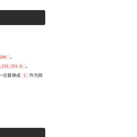
YT8512H.dhcp
YT8512H.ipconfig
YT8512H.set_default_NIC
YT8512H.status
YT8512H.speed
YT8512H.node
。
.100
。
.255.255.0
一位替换成
作为网
1