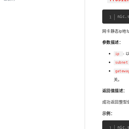
nic
.
网卡静态ip地
参数描述：
-
ip
subne
gatew
关。
返回值描述：
成功返回整型
示例：
nic
.