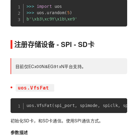
>>
>
import
>>
>
 uos
.
urandom
(
5
)
b'\xb3\xc9Y\x1b\xe9'
注册存储设备 - SPI - SD卡
目前仅ECx00N&EG91xN平台支持。
uos.VfsFat
uos
.
VfsFat
(
spi_port
,
 spimode
,
 spiclk
,
 spic
初始化SD卡，和SD卡通信。使用SPI通信方式。
参数描述