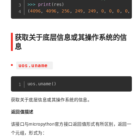
>>
>
print
(
res
)
(
4096
,
4096
,
256
,
249
,
249
,
0
,
0
,
0
,
0
,
25
获取关于底层信息或其操作系统的信
息
uos.uname
uos
.
uname
(
)
获取关于底层信息或其操作系统的信息。
返回值描述
该接口与micropython官方接口返回值形式有所区别，返回一
个元组，形式为：