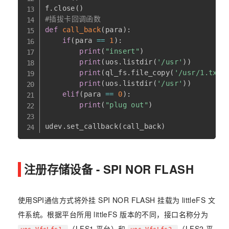
f
.
close
(
)
#插拔卡回调函数
def
call_back
(
para
)
:
if
(
para 
==
1
)
:
print
(
"insert"
)
print
(
uos
.
listdir
(
'/usr'
)
)
print
(
ql_fs
.
file_copy
(
'/usr/1.txt'
print
(
uos
.
listdir
(
'/usr'
)
)
elif
(
para 
==
0
)
:
print
(
"plug out"
)
udev
.
set_callback
(
call_back
)
注册存储设备 - SPI NOR FLASH
使用SPI通信方式将外挂 SPI NOR FLASH 挂载为 littleFS 文
件系统。根据平台所用 littleFS 版本的不同，接口名称分为
（LFS1 平台）和
（LFS2 平