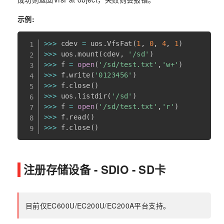
示例:
>>
>
 cdev 
=
 uos
.
VfsFat
(
1
,
0
,
4
,
1
)
>>
>
 uos
.
mount
(
cdev
,
'/sd'
)
>>
>
 f 
=
open
(
'/sd/test.txt'
,
'w+'
)
>>
>
 f
.
write
(
'0123456'
)
>>
>
 f
.
close
(
)
>>
>
 uos
.
listdir
(
'/sd'
)
>>
>
 f 
=
open
(
'/sd/test.txt'
,
'r'
)
>>
>
 f
.
read
(
)
>>
>
 f
.
close
(
)
注册存储设备 - SDIO - SD卡
目前仅EC600U/EC200U/EC200A平台支持。