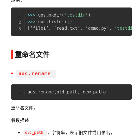
>>
>
 uos
.
mkdir
(
'testdir'
)
>>
>
 uos
.
listdir
(
)
[
‘file1’
,
 ‘read
.
txt’
,
 ‘demo
.
py’
,
'testdir'
重命名文件
uos.rename
uos
.
rename
(
old_path
,
 new_path
)
重命名文件。
参数描述
，字符串，表示旧文件或目录名，
old_path