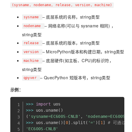
(sysname, nodename, release, version, machine)
– 底层系统的名称，string类型
sysname
– 网络名称(可以与 sysname 相同) ，
nodename
string类型
– 底层系统的版本，string类型
release
– MicroPython版本和构建日期，string类型
version
– 底层硬件(如主板、CPU)的标识符，
machine
string类型
– QuecPython 短版本号，string类型
qpyver
示例：
>>
>
import
>>
>
 uos
.
uname
(
)
(
'sysname=EC600S-CNLB'
,
'nodename=EC600S'
,
>>
>
 uos
.
uname
(
)
[
0
]
.
split
(
'='
)
[
1
]
# 可通过这
'EC600S-CNLB'