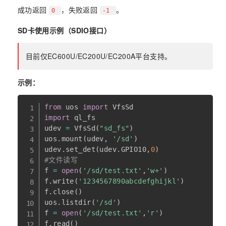
成功返回
，失败返回
。
0
-1
SD卡使用示例（SDIO接口）
目前仅EC600U/EC200U/EC200A平台支持。
示例：
from
 uos 
import
import
 ql_fs

udev 
=
 VfsSd
(
"sd_fs"
)
uos
.
mount
(
udev
,
'/sd'
)
udev
.
set_det
(
udev
.
GPIO10
,
0
)
#文件读写
f 
=
open
(
'/sd/test.txt'
,
'w+'
)
f
.
write
(
'1234567890abcdefghijkl'
)
f
.
close
(
)
uos
.
listdir
(
'/sd'
)
f 
=
open
(
'/sd/test.txt'
,
'r'
)
f
.
read
(
)