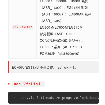
EC600K/EC800K/EG800K 系列
（ASR_1602）；EG915N 系列
（ASR_1603c）；EG800AK 系列
（ASR_1605）；
EC600M/EC800M/EG810M
uos.VfsLfs2
部分板型（ASR_1606：
CC/LC/LF/GC/GD 等型号）；
EG800P 系列（ASR_1609）；
FCM362K（aic8800m40）
ECx00U/EG91xU 不建议使用 spi_clk = 3。
uos.VfsLfs1
uos
.
VfsLfs1
(
readsize
,
progsize
,
lookahead
,
pn