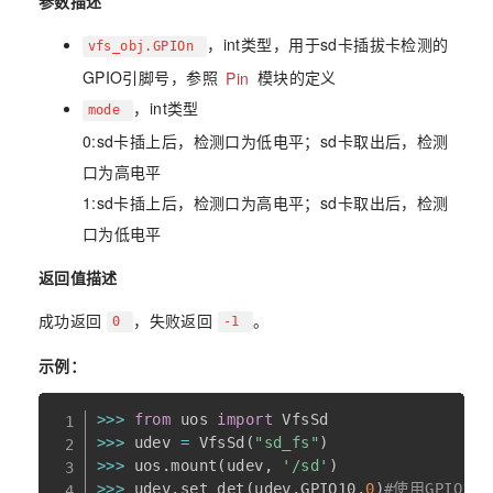
参数描述
，int类型，用于sd卡插拔卡检测的
vfs_obj.GPIOn
GPIO引脚号，参照
Pin
模块的定义
，int类型
mode
0:sd卡插上后，检测口为低电平；sd卡取出后，检测
口为高电平
1:sd卡插上后，检测口为高电平；sd卡取出后，检测
口为低电平
返回值描述
成功返回
，失败返回
。
0
-1
示例：
>>
>
from
 uos 
import
>>
>
 udev 
=
 VfsSd
(
"sd_fs"
)
>>
>
 uos
.
mount
(
udev
,
'/sd'
)
>>
>
 udev
.
set_det
(
udev
.
GPIO10
,
0
)
#使用GPIO