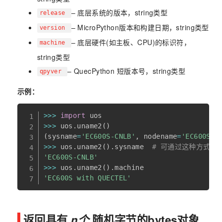
– 底层系统的版本，string类型
release
– MicroPython版本和构建日期，string类型
version
– 底层硬件(如主板、CPU)的标识符，
machine
string类型
– QuecPython 短版本号，string类型
qpyver
示例：
>>
>
import
>>
>
 uos
.
uname2
(
)
(
sysname
=
'EC600S-CNLB'
,
 nodename
=
'EC600S'
,
>>
>
 uos
.
uname2
(
)
.
sysname  
# 可通过这种方式直接
'EC600S-CNLB'
>>
>
 uos
.
uname2
(
)
.
'EC600S with QUECTEL'
返回具有
n个
随机字节的bytes对象