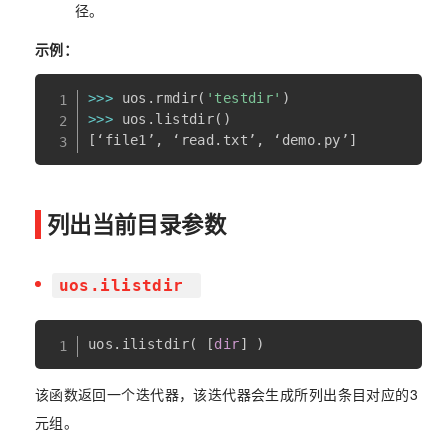
径。
示例：
>>
>
 uos
.
rmdir
(
'testdir'
)
>>
>
 uos
.
listdir
(
)
[
‘file1’
,
 ‘read
.
txt’
,
 ‘demo
.
py’
]
列出当前目录参数
uos.ilistdir
uos
.
ilistdir
(
[
dir
]
)
该函数返回一个迭代器，该迭代器会生成所列出条目对应的3
元组。