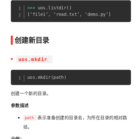
>>
>
 uos
.
listdir
(
)
[
‘file1’
,
 ‘read
.
txt’
,
 ‘demo
.
py’
]
创建新目录
uos.mkdir
创建一个新的目录。
参数描述
表示准备创建的目录名，为所在目录的相对路
path
径。
示例：