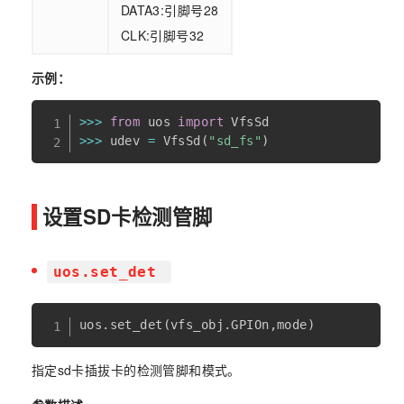
DATA3:引脚号28
CLK:引脚号32
示例：
>>
>
from
 uos 
import
>>
>
 udev 
=
 VfsSd
(
"sd_fs"
)
设置SD卡检测管脚
uos.set_det
uos
.
set_det
(
vfs_obj
.
GPIOn
,
mode
)
指定sd卡插拔卡的检测管脚和模式。