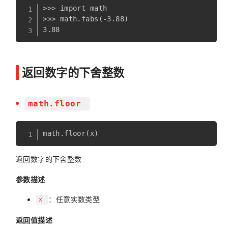
>>> import math

>>> math.fabs(-3.88)

返回数字的下舍整数
math.floor
math
.
floor
(
x
)
返回数字的下舍整数
参数描述
：任意实数类型
x
返回值描述