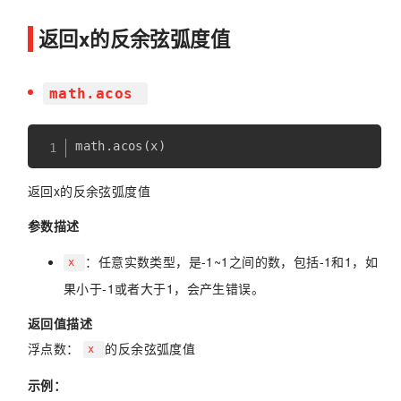
返回x的反余弦弧度值
math.acos
math
.
acos
(
x
)
返回x的反余弦弧度值
参数描述
：任意实数类型，是-1~1之间的数，包括-1和1，如
x
果小于-1或者大于1，会产生错误。
返回值描述
浮点数：
的反余弦弧度值
x
示例：