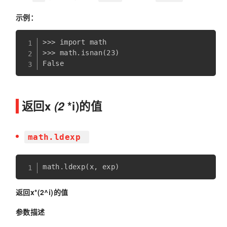
示例：
>>> import math

>>> math.isnan(23)

返回x
(2
*i)的值
math.ldexp
math
.
ldexp
(
x
,
 exp
)
返回x*(2^i)的值
参数描述