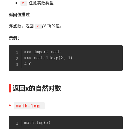
,任意实数类型
x
返回值描述
浮点数，返回
(2
*i)的值。
x
示例：
>>> import math

>>> math.ldexp(2, 1)

返回x的自然对数
math.log
math
.
log
(
x
)