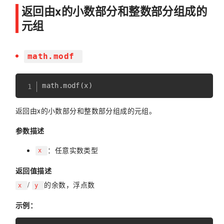
返回由x的小数部分和整数部分组成的
元组
math.modf
math
.
modf
(
x
)
返回由x的小数部分和整数部分组成的元组。
参数描述
：任意实数类型
x
返回值描述
/
的余数，浮点数
x
y
示例：