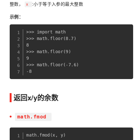
整数，
:小于等于入参的最大整数
x
示例：
>>> import math

>>> math.floor(8.7)

8

>>> math.floor(9)

9

>>> math.floor(-7.6)

返回x/y的余数
math.fmod
math
.
fmod
(
x
,
 y
)