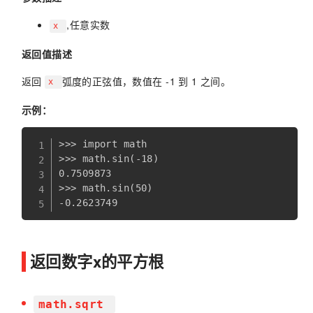
,任意实数
x
返回值描述
返回
弧度的正弦值，数值在 -1 到 1 之间。
x
示例：
>>> import math

>>> math.sin(-18)

0.7509873

>>> math.sin(50)

返回数字x的平方根
math.sqrt