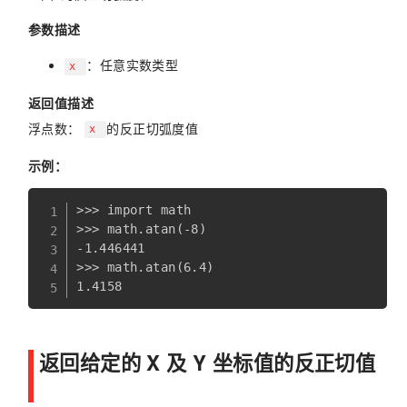
参数描述
：任意实数类型
x
返回值描述
浮点数：
的反正切弧度值
x
示例：
>>> import math

>>> math.atan(-8)

-1.446441

>>> math.atan(6.4)

返回给定的 X 及 Y 坐标值的反正切值