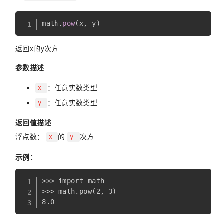
math
.
pow
(
x
,
 y
)
返回x的y次方
参数描述
：任意实数类型
x
：任意实数类型
y
返回值描述
浮点数：
的
次方
x
y
示例：
>>> import math

>>> math.pow(2, 3)
