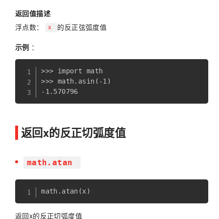
返回值描述
浮点数：
的反正弦弧度值
x
示例
：
>>> import math

>>> math.asin(-1)

返回x的反正切弧度值
math.atan
math
.
atan
(
x
)
返回x的反正切弧度值