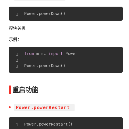
Power
.
powerDown
(
)
模块关机。
示例：
from
 misc 
import
 Power

Power
.
powerDown
(
)
重启功能
Power.powerRestart
Power
.
powerRestart
(
)