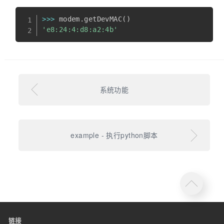
>>
>
 modem
.
getDevMAC
(
)
'e8:24:4:d8:a2:4b'
系统功能
example - 执行python脚本
链接