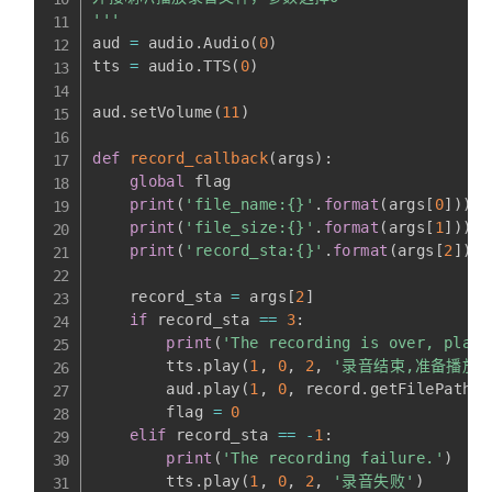
'''
aud 
=
 audio
.
Audio
(
0
)
tts 
=
 audio
.
TTS
(
0
)
aud
.
setVolume
(
11
)
def
record_callback
(
args
)
:
global
 flag

print
(
'file_name:{}'
.
format
(
args
[
0
]
)
)
print
(
'file_size:{}'
.
format
(
args
[
1
]
)
)
print
(
'record_sta:{}'
.
format
(
args
[
2
]
)
)
    record_sta 
=
 args
[
2
]
if
 record_sta 
==
3
:
print
(
'The recording is over, play 
        tts
.
play
(
1
,
0
,
2
,
'录音结束,准备播放
        aud
.
play
(
1
,
0
,
 record
.
getFilePath
(
'
        flag 
=
0
elif
 record_sta 
==
-
1
:
print
(
'The recording failure.'
)
        tts
.
play
(
1
,
0
,
2
,
'录音失败'
)