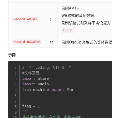
录制AMR-
WB格式的音频数据，
5
Record.AMRWB
录制该格式时采样率需设置为
16000
11
录制OggOpus格式的音频数据
Record.OGGOPUS
示例：
# -*- coding: UTF-8 -*-
#文件录音
import
import
from
 machine 
import
 Pin

flag 
=
1
'''

外接喇叭播放录音文件，参数选择0
