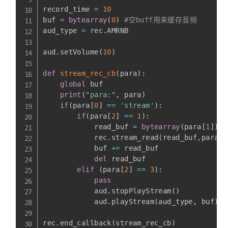
record_time 
=
10
buf 
=
bytearray
(
0
)
#空buff用来缓存音频
aud_type 
=
 rec
.
AMRNB

aud
.
setVolume
(
10
)
def
stream_rec_cb
(
para
)
:
global
 buf

print
(
"para:"
,
 para
)
if
(
para
[
0
]
==
'stream'
)
:
if
(
para
[
2
]
==
1
)
:
            read_buf 
=
bytearray
(
para
[
1
]
)
            rec
.
stream_read
(
read_buf
,
para
[
1
            buf 
+=
 read_buf

del
 read_buf

elif
(
para
[
2
]
==
3
)
:
pass
            aud
.
stopPlayStream
(
)
            aud
.
playStream
(
aud_type
,
 buf
)
rec
.
end_callback
(
stream_rec_cb
)