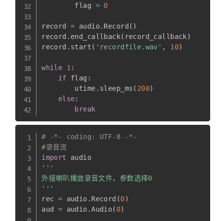
        flag 
=
0
record 
=
 audio
.
Record
(
)
record
.
end_callback
(
record_callback
)
record
.
start
(
'recordfile.wav'
,
10
)
while
1
:
if
 flag
:
        utime
.
sleep_ms
(
200
)
else
:
break
# -*- coding: UTF-8 -*-
#录音流
import
'''

外接喇叭播放录音文件，参数选择0

'''
rec 
=
 audio
.
Record
(
0
)
aud 
=
 audio
.
Audio
(
0
)