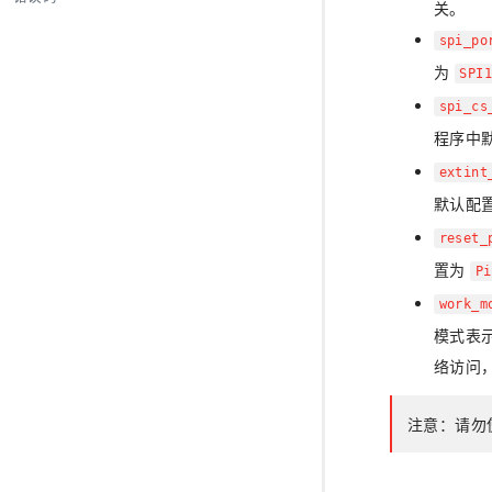
关。
spi_p
为
SPI
spi_c
程序中
extin
默认配
reset
置为
P
work_
模式表
络访问
注意：请勿使