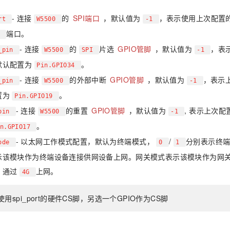
- 连接
的
SPI端口
，默认值为
，表示使用上次配置
ort
W5500
-1
端口。
1
- 连接
的
片选
GPIO管脚
，默认值为
，表
s_pin
W5500
SPI
-1
默认配置为
。
Pin.GPIO34
- 连接
的外部中断
GPIO管脚
，默认值为
，表示
t_pin
W5500
-1
置为
。
Pin.GPIO19
- 连接
的重置
GPIO管脚
，默认值为
, 表示上次
_pin
W5500
-1
。
in.GPIO17
- 以太网工作模式配置，默认为终端模式，
/
分别表示终端
mode
0
1
示该模块作为终端设备连接供网设备上网。网关模式表示该模块作为网
，通过
上网。
4G
用spi_port的硬件CS脚，另选一个GPIO作为CS脚