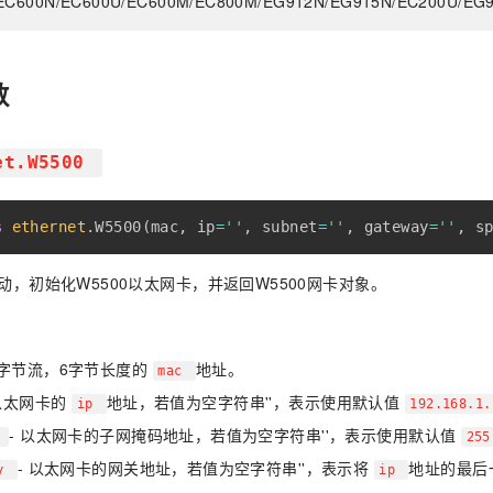
00N/EC600U/EC600M/EC800M/EG912N/EG915N/EC200U/E
数
et.W5500
s
ethernet
.
W5500
(
mac
,
 ip
=
''
,
 subnet
=
''
,
 gateway
=
''
,
 s
驱动，初始化W5500以太网卡，并返回W5500网卡对象。
 字节流，6字节长度的
地址。
mac
 以太网卡的
地址，若值为空字符串''，表示使用默认值
ip
192.168.1
- 以太网卡的子网掩码地址，若值为空字符串''，表示使用默认值
t
255
- 以太网卡的网关地址，若值为空字符串''，表示将
地址的最后
ay
ip