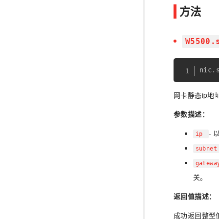
方法
W5500.
nic
.
网卡静态ip地
参数描述：
-
ip
subne
gatew
关。
返回值描述：
成功返回整型