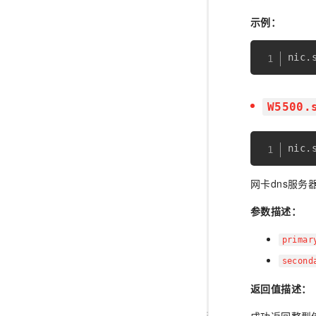
示例：
nic
.
W5500.
nic
.
网卡dns服务
参数描述：
prima
second
返回值描述：