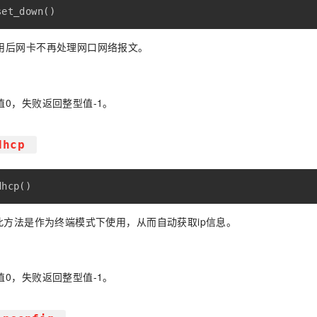
set_down
(
)
用后网卡不再处理网口网络报文。
值0，失败返回整型值-1。
dhcp
dhcp
(
)
，此方法是作为终端模式下使用，从而自动获取ip信息。
值0，失败返回整型值-1。