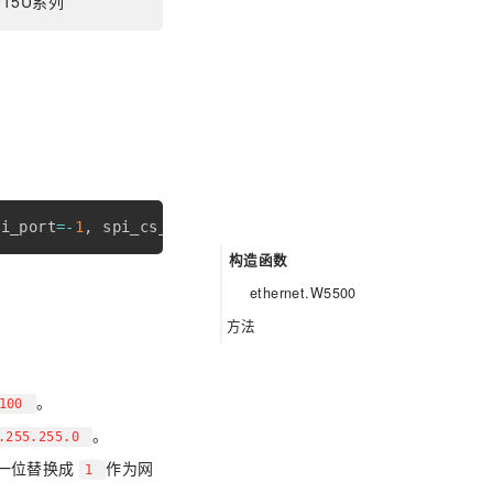
G915U系列
pi_port
=
-
1
,
 spi_cs_pin
=
-
1
,
 extint_pin
=
-
1
,
 reset_pin
=
-
1
构造函数
ethernet.W5500
方法
W5500.set_addr
W5500.set_dns
。
.100
W5500.set_up
。
.255.255.0
W5500.set_down
一位替换成
作为网
1
W5500.dhcp