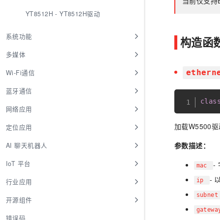
当前仅支持EC6
YT8512H - YT8512H驱动
系统功能
构造函
多媒体
ethern
Wi-Fi通信
蓝牙通信
clas
网络应用
加载W5500
定位应用
参数描述：
AI 聊天机器人
IoT 平台
-
mac
-
ip
行业应用
subne
开源组件
gatew
错误码